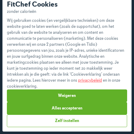
FitChef Cookies
Wij gebruiken cookies (en vergelijkbare technieken) om deze
website goed te laten werken (zoals de supportchat), om het
gebruik van de website te analyseren en om content en
communicatie te personaliseren (marketing). Met deze cookies
verwerken wij en onze 2 partners (Google en Tidio)
persoonsgegevens van jou, zoals je IP-adres, unieke identificatoren
en jouw surfgedrag binnen onze website. Analytische en
marketingcookies plaatsen we alleen met jouw toestemming. Je
kunt je toestemming op ieder moment net zo makkelijk weer
intrekken als je die geeft: via de link ‘Cookieverklaring’ onderaan
iedere pagina. Lees hierover meer in ons
privacybeleid
en in onze
cookieverklaring.
Weigeren
Alles accepteren
Zelf instellen