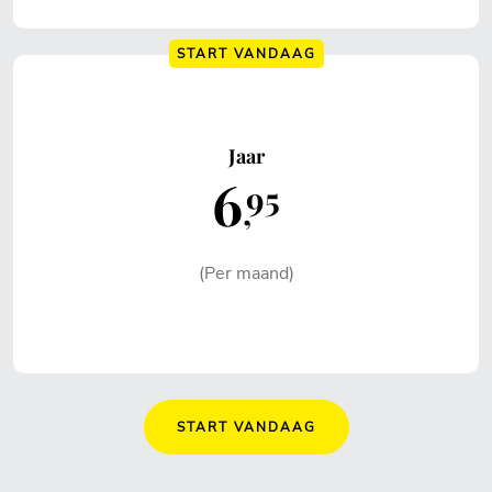
START VANDAAG
Jaar
6
95
(Per maand)
START VANDAAG